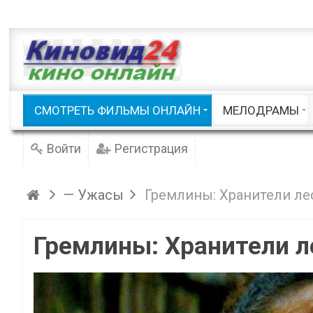
Приключения
Русские
Семейные / Детские
Советские
Фэнтези
Триллеры
Документальные
Шоу / Клипы
Русские мело
СМОТРЕТЬ ФИЛЬМЫ ОНЛАЙН
МЕЛОДРАМЫ
Смотреть фильмы онлайн
Войти
Регистрация
— Ужасы
Гремлины: Хранители ле
Гремлины: Хранители л