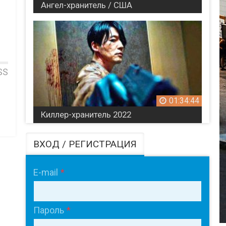
Ангел-хранитель / США
SS
01:34:44
Киллер-хранитель 2022
ВХОД / РЕГИСТРАЦИЯ
E-mail
Пароль