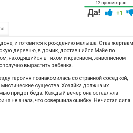
12 просмотров
Да!
+1
ся
доне, и готовится к рождению малыша. Став жертва
дскую деревню, в домик, доставшийся Майе по
ом, находящийся в тихом и красивом, живописном
гополучно вырастить ребенка.
зду героиня познакомилась со странной соседкой,
ут мистические существа. Хозяйка должна их
емью придет беда. Каждый вечер она оставляла
иня не знала, что совершила ошибку. Нечистая сила