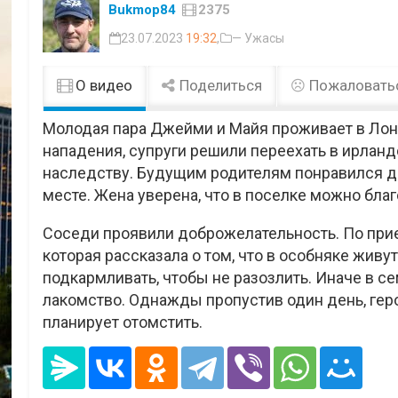
Bukmop84
2375
23.07.2023
19:32
,
— Ужасы
О видео
Поделиться
Пожаловать
Молодая пара Джейми и Майя проживает в Лон
нападения, супруги решили переехать в ирлан
наследству. Будущим родителям понравился д
месте. Жена уверена, что в поселке можно бла
Соседи проявили доброжелательность. По прие
которая рассказала о том, что в особняке жив
подкармливать, чтобы не разозлить. Иначе в с
лакомство. Однажды пропустив один день, геро
планирует отомстить.