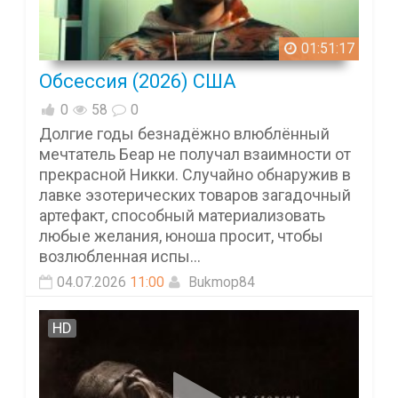
01:51:17
Обсессия (2026) США
0
58
0
Долгие годы безнадёжно влюблённый
мечтатель Беар не получал взаимности от
прекрасной Никки. Случайно обнаружив в
лавке эзотерических товаров загадочный
артефакт, способный материализовать
любые желания, юноша просит, чтобы
возлюбленная испы...
04.07.2026
11:00
Bukmop84
HD