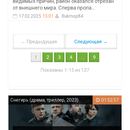
видимых причин, район оказался отрезан
от внешнего мира. Сперва пропа...
17.02.2025
15:01
Bukmop84
← Предыдущая
Следующая →
1
2
3
4
...
9
Показаны 1-15 из 127
Снегирь (драма, триллер, 2023)
01:52:57