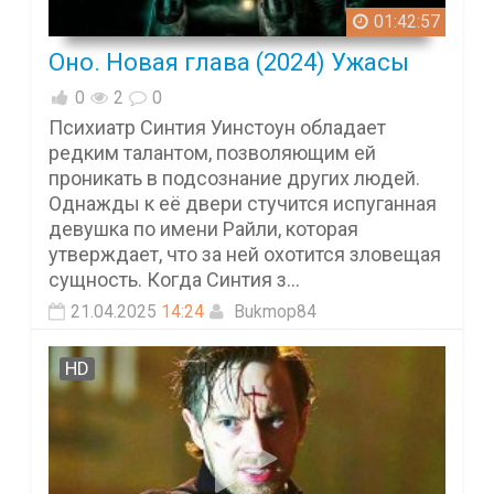
01:42:57
Оно. Новая глава (2024) Ужасы
0
2
0
Психиатр Синтия Уинстоун обладает
редким талантом, позволяющим ей
проникать в подсознание других людей.
Однажды к её двери стучится испуганная
девушка по имени Райли, которая
утверждает, что за ней охотится зловещая
сущность. Когда Синтия з...
21.04.2025
14:24
Bukmop84
HD