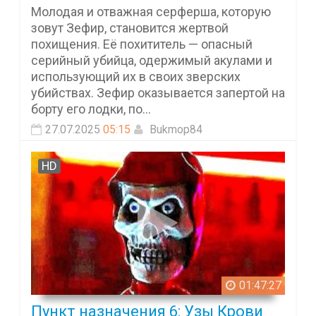
Молодая и отважная серферша, которую
зовут Зефир, становится жертвой
похищения. Её похититель — опасный
серийный убийца, одержимый акулами и
использующий их в своих зверских
убийствах. Зефир оказывается запертой на
борту его лодки, по...
27.07.2025
05:15
Bukmop84
HD
01:47:27
Пункт назначения 6: Узы Крови