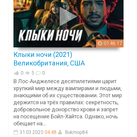
01:46:17
Клыки ночи (2021)
Великобритания, США
0
5
0
В Лос-Анджелесе десятилетиями царит
хрупкий мир между вампирами и людьми,
знающими об их существовании. Этот мир
держится на трёх правилах: секретность,
добровольное донорство крови и запрет
на посещение Бойл-Хайтса. Однако, ночь
обещает на...
31.03.2025
04:48
Bukmop84