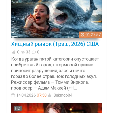
01:27:57
Хищный рывок (Tрэш, 2026) США
0
33
0
Когда ураган пятой категории опустошает
прибрежный город, штормовой прилив
приносит разрушения, хаос и нечто
гораздо более страшное: голодных акул.
Режиссер фильма — Томми Виркола,
продюсер — Адам Маккей («Н...
14.04.2026
07:50
Bukmop84
HD