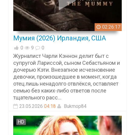
02:26:17
Мумия (2026) Ирландия, США
0
9
0
Журналист Чарли Кэннон делит быт с
супругой Лариссой, сыном Себастьяном и
дочерью Кэти. Внезапное исчезновение
девочки, произошедшее в момент, когда
отец лишь ненадолго отвлёкся, оставляет
семью без каких-либо ответов после
тщательного расс...
23.05.2026
04:18
Bukmop84
HD