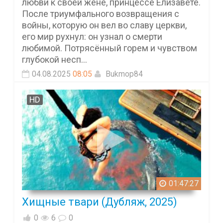
любви к своей жене, принцессе Елизавете.
После триумфального возвращения с
войны, которую он вел во славу церкви,
его мир рухнул: он узнал о смерти
любимой. Потрясённый горем и чувством
глубокой несп...
04.08.2025
08:05
Bukmop84
HD
01:47:27
Хищные твари (Дубляж, 2025)
0
6
0