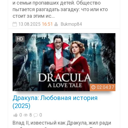
и семьи пропавших детей. Общество
пытается разгадать загадку: что или кто
стоит за этим ис...
13.08.2025
16:51
Bukmop84
HD
02:04:37
Дракула: Любовная история
(2025)
0
8
0
Влад II, известный как Дракула, жил ради