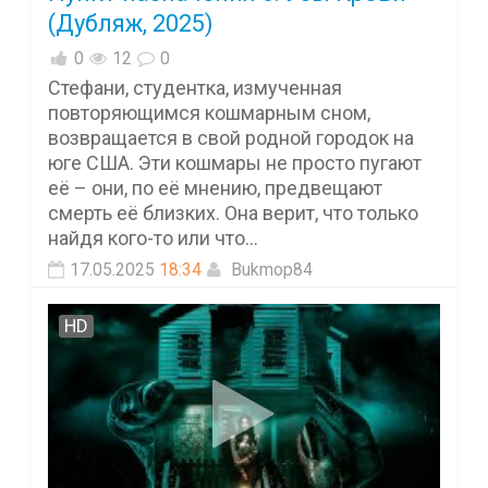
(Дубляж, 2025)
0
12
0
Стефани, студентка, измученная
повторяющимся кошмарным сном,
возвращается в свой родной городок на
юге США. Эти кошмары не просто пугают
её – они, по её мнению, предвещают
смерть её близких. Она верит, что только
найдя кого-то или что...
17.05.2025
18:34
Bukmop84
HD