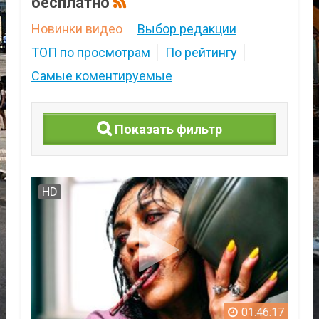
бесплатно
Новинки видео
Выбор редакции
ТОП по просмотрам
По рейтингу
Самые коментируемые
Показать фильтр
HD
01:46:17