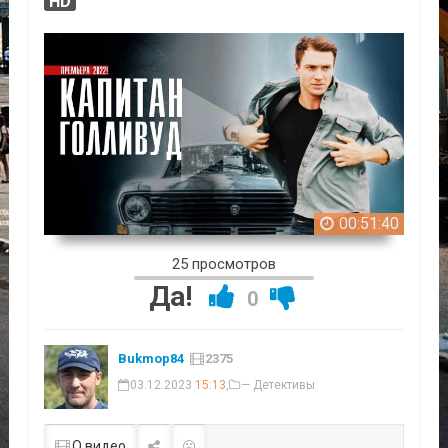
HD
00:51:40
25 просмотров
Да!
0
Bukmop84
2375
03.12.2023
15:13
,
— Детективы
О видео