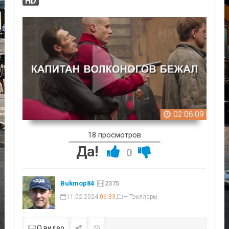
HD
02:06:09
18 просмотров
Да!
0
Bukmop84
2375
11.02.2024
06:33
,
— Триллеры
О видео