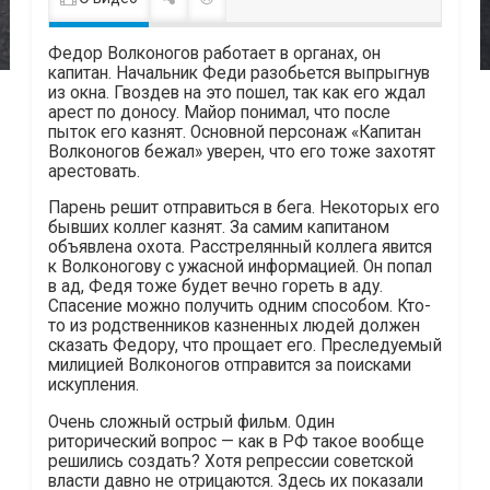
Федор Волконогов работает в органах, он
капитан. Начальник Феди разобьется выпрыгнув
из окна. Гвоздев на это пошел, так как его ждал
арест по доносу. Майор понимал, что после
пыток его казнят. Основной персонаж «Капитан
Волконогов бежал» уверен, что его тоже захотят
арестовать.
Парень решит отправиться в бега. Некоторых его
бывших коллег казнят. За самим капитаном
объявлена охота. Расстрелянный коллега явится
к Волконогову с ужасной информацией. Он попал
в ад, Федя тоже будет вечно гореть в аду.
Спасение можно получить одним способом. Кто-
то из родственников казненных людей должен
сказать Федору, что прощает его. Преследуемый
милицией Волконогов отправится за поисками
искупления.
Очень сложный острый фильм. Один
риторический вопрос — как в РФ такое вообще
решились создать? Хотя репрессии советской
власти давно не отрицаются. Здесь их показали