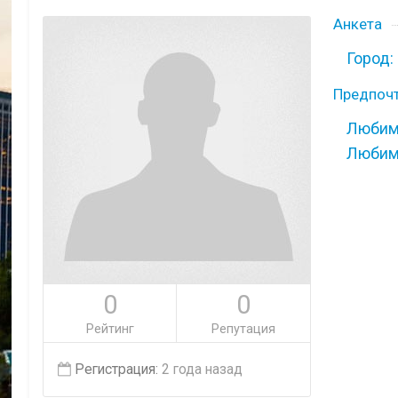
Анкета
Город:
Предпоч
Любим
Любим
0
0
Рейтинг
Репутация
Регистрация:
2 года назад