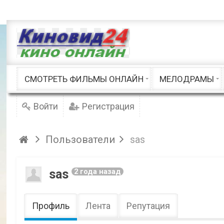
Приключения
Русские
Семейные / Детские
Советские
Фэнтези
Триллеры
Документальные
Шоу / Клипы
Русские мело
СМОТРЕТЬ ФИЛЬМЫ ОНЛАЙН
МЕЛОДРАМЫ
Войти
Регистрация
Пользователи
sas
sas
2 года назад
Профиль
Лента
Репутация