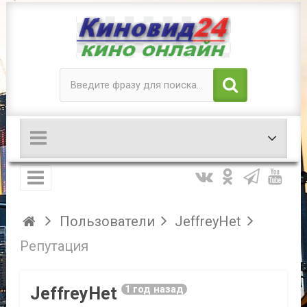
Пользователи
JeffreyHet
Репутация
JeffreyHet
1 год назад