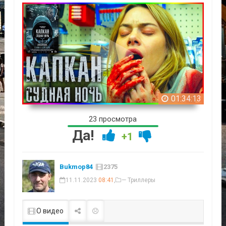
01:34:13
23 просмотра
Да!
+1
Bukmop84
2375
11.11.2023
08:41
,
— Триллеры
О видео