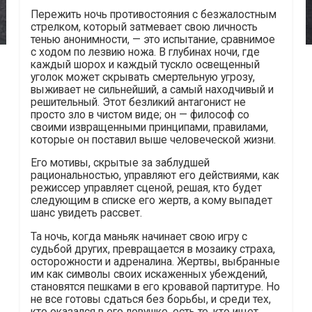
Пережить ночь противостояния с безжалостным
стрелком, который затмевает свою личность
тенью анонимности, — это испытание, сравнимое
с ходом по лезвию ножа. В глубинах ночи, где
каждый шорох и каждый тускло освещенный
уголок может скрывать смертельную угрозу,
выживает не сильнейший, а самый находчивый и
решительный. Этот безликий антагонист не
просто зло в чистом виде; он — философ со
своими извращенными принципами, правилами,
которые он поставил выше человеческой жизни.
Его мотивы, скрытые за заблудшей
рациональностью, управляют его действиями, как
режиссер управляет сценой, решая, кто будет
следующим в списке его жертв, а кому выпадет
шанс увидеть рассвет.
Та ночь, когда маньяк начинает свою игру с
судьбой других, превращается в мозаику страха,
осторожности и адреналина. Жертвы, выбранные
им как символы своих искаженных убеждений,
становятся пешками в его кровавой партитуре. Но
не все готовы сдаться без борьбы, и среди тех,
кто оказался в его ловушке, есть те, кто ищет