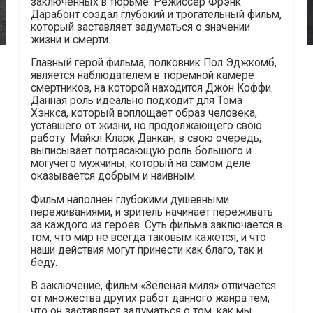
заключенных в тюрьме. Режиссер Фрэнк
Дарабонт создал глубокий и трогательный фильм,
который заставляет задуматься о значении
жизни и смерти.
Главный герой фильма, полковник Пол Эджкомб,
является наблюдателем в тюремной камере
смертников, на которой находится Джон Коффи.
Данная роль идеально подходит для Тома
Хэнкса, который воплощает образ человека,
уставшего от жизни, но продолжающего свою
работу. Майкл Кларк Данкан, в свою очередь,
выписывает потрясающую роль большого и
могучего мужчины, который на самом деле
оказывается добрым и наивным.
Фильм наполнен глубокими душевными
переживаниями, и зритель начинает переживать
за каждого из героев. Суть фильма заключается в
том, что мир не всегда таковым кажется, и что
наши действия могут принести как благо, так и
беду.
В заключение, фильм «Зеленая миля» отличается
от множества других работ данного жанра тем,
что он заставляет задуматься о том, как мы