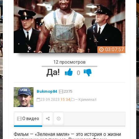
03:07:57
12 просмотров
Да!
0
Bukmop84
2375
23.09.2023
15:34
,
— Криминал
О видео
Фильм — «Зеленая миля» — это история о жизни