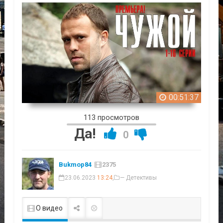
00:51:37
113 просмотров
Да!
0
Bukmop84
2375
23.06.2023
13:24
,
— Детективы
О видео