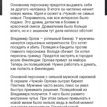
Основному персонажу придется выдавать себя
за другого человека. В итоге он частично начнет
новую жизнь. Идея и сюжет в «Чужой» не самые
новые. Понравилось, как все интересно было
подано. Это драма, детектив и боевик в
красочной смеси. Драматизма было больше
всего, но и с экшеном тут дела неплохо обстоят.
Владимир Орлов — успешный банкир. У мужчины
начнутся серьезные неприятности. Его хотят
посадить и убить. Полиция и бандиты против
главного персонажа. Володя сбежит. Он хотел
пересечь границу. Придется застрять в городке
возле Финляндии. Орлова примут за майора.
Теперь он полицейский. Нужно работать и думать,
как попасть в Финляндию.
Основной персонаж с сильной мужской харизмой.
В сериале «Чужой» Орлова сыграл Кирилл
Плетнев. Мужчине часто везло, плюс он умел
быстро принимать решения. Полицейский из
Владимира получится. У него было развито
внутренне чутье. При этом сильно привыкать к
новой жизни было нельзя, ведь в любой момент
она могла закончиться. Основной герой