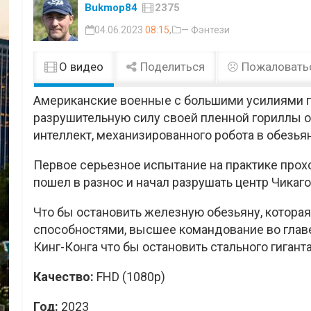
Bukmop84
2375
04.06.2023
08:15
,
— Фэнтези
О видео
Поделиться
Пожаловать
Американские военные с большими усилиями 
разрушительную силу своей пленной гориллы 
интеллект, механизированного робота в обезья
Первое серьезное испытание на практике прох
пошел в разнос и начал разрушать центр Чикаго
Что бы остановить железную обезьяну, котор
способностями, высшее командование во глав
Кинг-Конга что бы остановить стального гиганта
Качество:
FHD (1080p)
Год:
2023