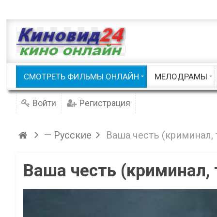
Приключения
Русские
Семейные / Детские
Советские
Фэнтези
Триллеры
Документальные
Шоу / Клипы
Русские мело
СМОТРЕТЬ ФИЛЬМЫ ОНЛАЙН
МЕЛОДРАМЫ
Смотреть фильмы онлайн
Войти
Регистрация
— Русские
Ваша честь (криминал, 
Ваша честь (криминал, 