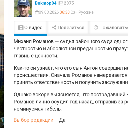
Bukmop84
2375
09.03.2026
06:30
,
— Русские
О видео
Поделиться
Пожаловать
Михаил Романов — судья районного суда одного
честностью и абсолютной преданностью праву: 
главные ценности.
Как-то он узнаёт, что его сын Антон совершил
происшествия. Сначала Романов намеревается о
принять ответственность и получить заслуженн
Однако вскоре выясняется, что пострадавший 
Романов лично осудил год назад, отправив за р
неминуемая гибель.
Выбор редакции:
Да