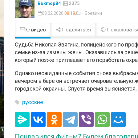
Bukmop84
2375
08.02.2026
08:18
,
— Боевики
О видео
Поделиться
Пожаловать
Судьба Николая Звягина, полицейского по про
семье из-за измены жены. Оказавшись за решё
который позже приглашает его поработать охр
Однако неожиданные события снова выбрасыв
вечером в баре он встречает очаровательную ж
городской окраины. Спустя время выясняется, 
русские
Понравился фильм? Будем благодарн