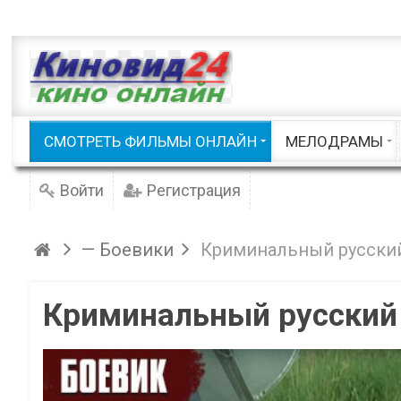
Приключения
Русские
Семейные / Детские
Советские
Фэнтези
Триллеры
Документальные
Шоу / Клипы
Русские мело
СМОТРЕТЬ ФИЛЬМЫ ОНЛАЙН
МЕЛОДРАМЫ
Смотреть фильмы онлайн
Войти
Регистрация
— Боевики
Криминальный русский
Криминальный русский