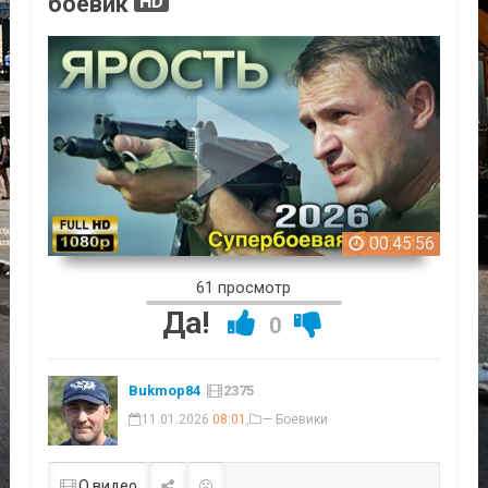
боевик
HD
00:45:56
61 просмотр
Да!
0
Bukmop84
2375
11.01.2026
08:01
,
— Боевики
О видео