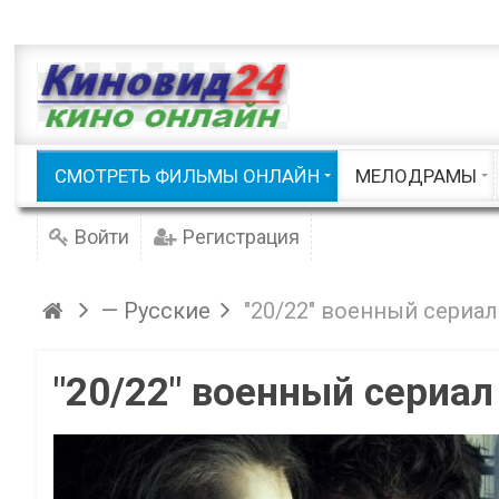
Приключения
Русские
Семейные / Детские
Советские
Фэнтези
Триллеры
Документальные
Шоу / Клипы
Русские мело
СМОТРЕТЬ ФИЛЬМЫ ОНЛАЙН
МЕЛОДРАМЫ
Смотреть фильмы онлайн
Войти
Регистрация
— Русские
"20/22" военный сериал
"20/22" военный сериал