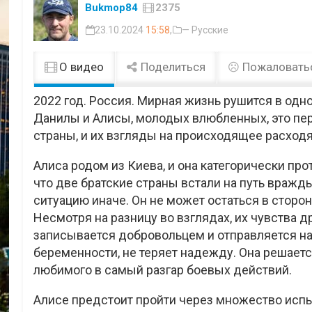
Bukmop84
2375
23.10.2024
15:58
,
— Русские
О видео
Поделиться
Пожаловать
2022 год. Россия. Мирная жизнь рушится в одно
Данилы и Алисы, молодых влюбленных, это пе
страны, и их взгляды на происходящее расходя
Алиса родом из Киева, и она категорически пр
что две братские страны встали на путь вражд
ситуацию иначе. Он не может остаться в сторон
Несмотря на разницу во взглядах, их чувства др
записывается добровольцем и отправляется на 
беременности, не теряет надежду. Она решаетс
любимого в самый разгар боевых действий.
Алисе предстоит пройти через множество испы