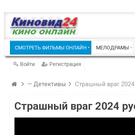
Приключения
Русские
Семейные / Детские
Советские
Фэнтези
Триллеры
Документальные
Шоу / Клипы
Русские мело
СМОТРЕТЬ ФИЛЬМЫ ОНЛАЙН
МЕЛОДРАМЫ
Смотреть фильмы онлайн
Войти
Регистрация
— Детективы
Страшный враг 2024
Страшный враг 2024 ру