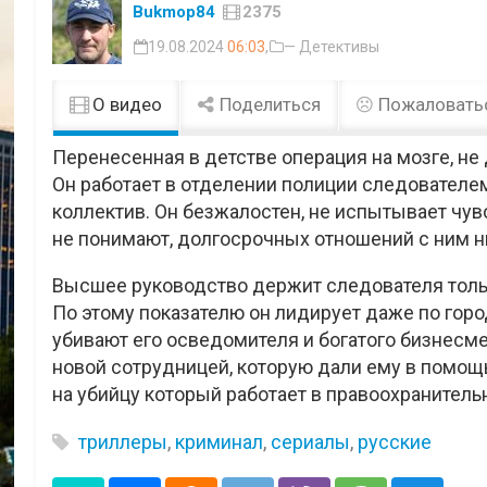
Bukmop84
2375
19.08.2024
06:03
,
— Детективы
О видео
Поделиться
Пожаловать
Перенесенная в детстве операция на мозге, не
Он работает в отделении полиции следователем
коллектив. Он безжалостен, не испытывает чув
не понимают, долгосрочных отношений с ним ни
Высшее руководство держит следователя только
По этому показателю он лидирует даже по гор
убивают его осведомителя и богатого бизнесме
новой сотрудницей, которую дали ему в помощь
на убийцу который работает в правоохранитель
триллеры
,
криминал
,
сериалы
,
русские