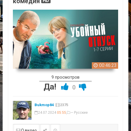
комедия
HD
00:46:23
9 просмотров
Да!
0
Bukmop84
2375
24.07.2024
05:55
,
— Русские
О видео