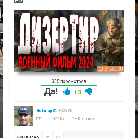
HD
01:40:00
305 просмотров
Да!
+3
Bukmop84
2375
11.04.2024
05:24
,
— Военные
О видео