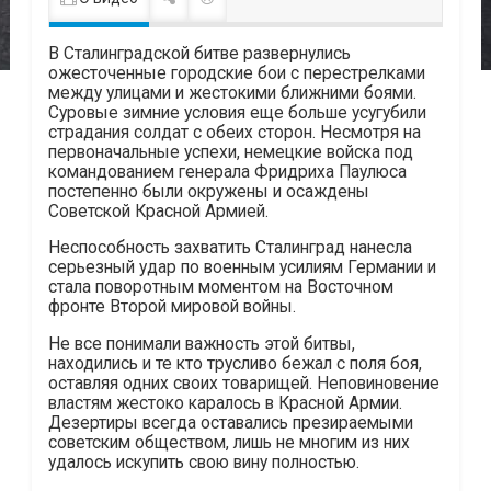
В Сталинградской битве развернулись
ожесточенные городские бои с перестрелками
между улицами и жестокими ближними боями.
Суровые зимние условия еще больше усугубили
страдания солдат с обеих сторон. Несмотря на
первоначальные успехи, немецкие войска под
командованием генерала Фридриха Паулюса
постепенно были окружены и осаждены
Советской Красной Армией.
Неспособность захватить Сталинград нанесла
серьезный удар по военным усилиям Германии и
стала поворотным моментом на Восточном
фронте Второй мировой войны.
Не все понимали важность этой битвы,
находились и те кто трусливо бежал с поля боя,
оставляя одних своих товарищей. Неповиновение
властям жестоко каралось в Красной Армии.
Дезертиры всегда оставались презираемыми
советским обществом, лишь не многим из них
удалось искупить свою вину полностью.