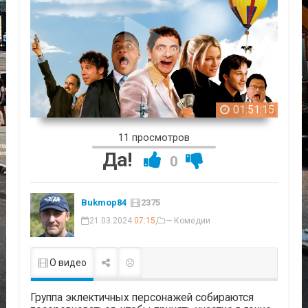
01:51:15
11 просмотров
Да!
0
Bukmop84
2375
21.03.2024
07:15
,
— Комедии
О видео
Группа эклектичных персонажей собираются