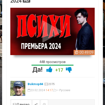
2024
HD
00:49:09
448 просмотров
Да!
+17
Bukmop84
2375
23.02.2024
14:17
,
— Русские
О видео