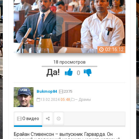
02:16:12
18 просмотров
Да!
0
Bukmop84
2375
13.02.2024
05:48
,
— Драмы
О видео
Брайан Стивенсон – выпускник Гарварда. Он