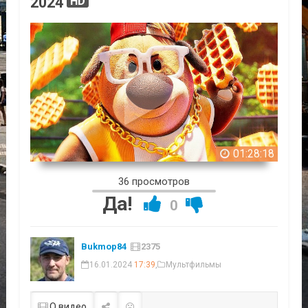
2024
HD
01:28:18
36 просмотров
Да!
0
Bukmop84
2375
16.01.2024
17:39
,
Мультфильмы
О видео