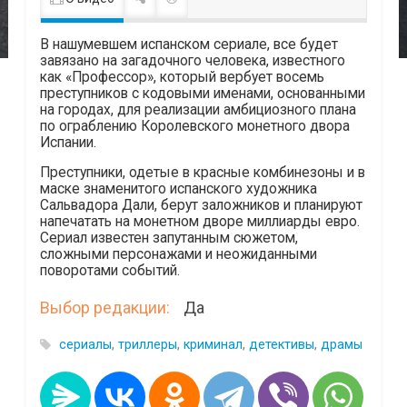
В нашумевшем испанском сериале, все будет
завязано на загадочного человека, известного
как «Профессор», который вербует восемь
преступников с кодовыми именами, основанными
на городах, для реализации амбициозного плана
по ограблению Королевского монетного двора
Испании.
Преступники, одетые в красные комбинезоны и в
маске знаменитого испанского художника
Сальвадора Дали, берут заложников и планируют
напечатать на монетном дворе миллиарды евро.
Сериал известен запутанным сюжетом,
сложными персонажами и неожиданными
поворотами событий.
Выбор редакции:
Да
сериалы
,
триллеры
,
криминал
,
детективы
,
драмы