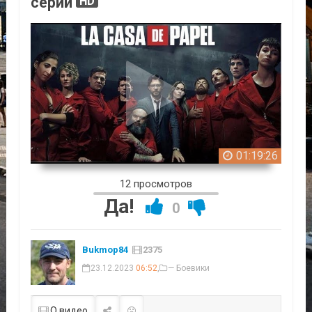
серии
HD
01:19:26
12 просмотров
Да!
0
Bukmop84
2375
23.12.2023
06:52
,
— Боевики
О видео