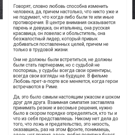
Говорят, словно любовь способна изменить
человека, да, причем настолько, что никто уже и
не подумает, что когда-либо были те или иные
противоречия. В центре внимания оказывается
парень и девушка, он итальянец, она русская
красавица, он ловелас и обольститель, она
безжалостный лидер, который привык
добиваться поставленных целей, причем не
только в трудовой жизни.
Они не должны были встретиться, не должны
были стать партнерами, но с судьбой не
поспоришь, у судьбы всегда свои ориентиры,
всегда свои взгляды на будущее. В фильме
Любовь прет-а-порте все меняется, когда герои
встречаются в Риме.
Да, это было самым настоящим ужасом и шоком
друг для друга. Взаимная симпатия заставляла
принимать резкие и весомые решения, нужно
было в скором порядке определяться, кто ты и
что из себя представляешь. Никому нет дела до
того, что ложь и предательство, это низость,
оказавшись, раз на этом фронте, понимаешь,
здесь нет правил, здесь любая политика будет