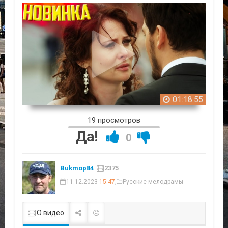
01:18:55
19 просмотров
Да!
0
Bukmop84
2375
11.12.2023
15:47
,
Русские мелодрамы
О видео