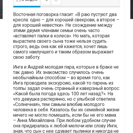
Восточная поговорка гласит: «В раю пустуют два
кресла: одно – для хорошей свекрови, а второе –
для хорошей невестки». Не схождение между
этими двумя членами семьи очень часто
«вставляет палки в колеса». Но мать, которая
вырастила своего сына тоже нельзя судить
строго, ведь она как ей кажется, хочет лишь
самого наилучшего и таким образом выражает
свою заботу.
Инга и Андрей молодая пара, которые в браке не
так давно. Их знакомство случилось очень
необычайным способом – во время того, как
Инга проводила экскурсию, какой-то парень из
толпы задал очень странный и каверзный вопрос:
«Какой была погода здесь 100 лет назад?». На
что девушка растерянно, но с улыбкой ответила:
«Солнечная», тем самым влюбив молодого
человека в себя. Казалось бы их семейной жизни
ничего не могло помешать, если бы не его мама
– Анна Михайловна. При любом удобном случае
она придиралась к любой мелочи или слову Инги,
зная, что сын с нее сдувает пылинки и никогда не