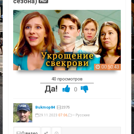
сезона)
HD
00:50:43
40 просмотров
Да!
0
Bukmop84
2375
29.11.2023
07:06
,
— Русские
О видео