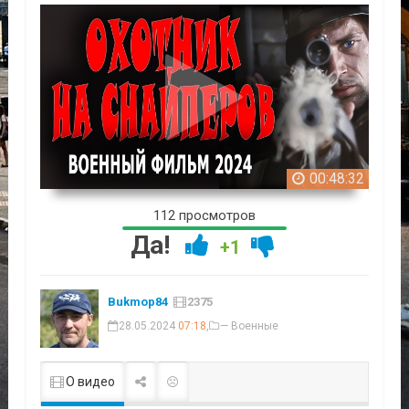
00:48:32
112 просмотров
Да!
+1
Bukmop84
2375
28.05.2024
07:18
,
— Военные
О видео