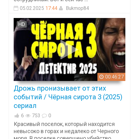
05.02.2025
17:44
Bukmop84
HD
00:46:27
Дрожь пронизывает от этих
событий / Чёрная сирота 3 (2025)
сериал
6
753
0
Красивый поселок, который находится
невысоко в горах и недалеко от Черного
моря. В поселке совершено убийство