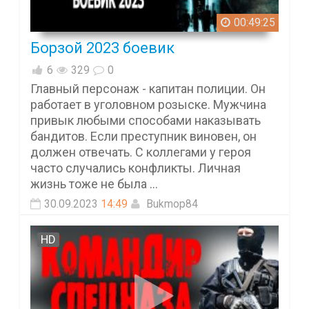
00:49:25
Борзой 2023 боевик
6
329
0
Главный персонаж - капитан полиции. Он
работает в уголовном розыске. Мужчина
привык любыми способами наказывать
бандитов. Если преступник виновен, он
должен отвечать. С коллегами у героя
часто случались конфликты. Личная
жизнь тоже не была ...
30.09.2023
14:49
Bukmop84
HD