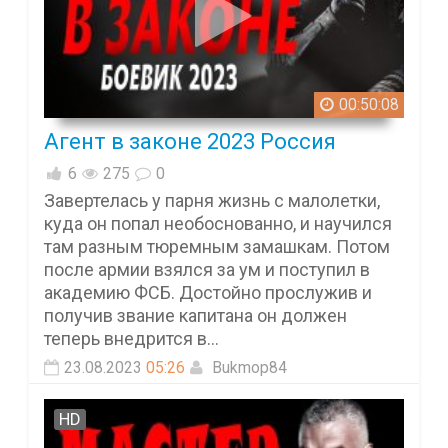
00:50:08
Агент в законе 2023 Россия
6
275
0
Завертелась у парня жизнь с малолетки,
куда он попал необоснованно, и научился
там разным тюремным замашкам. Потом
после армии взялся за ум и поступил в
академию ФСБ. Достойно прослужив и
получив звание капитана он должен
теперь внедрится в...
23.08.2023
05:26
Bukmop84
HD