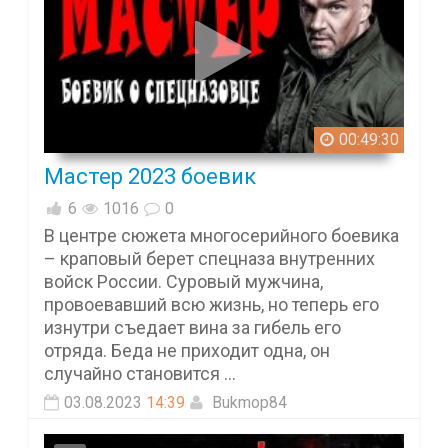
00:49:30
Мастер 2023 боевик
6
1016
0
В центре сюжета многосерийного боевика
– краповый берет спецназа внутренних
войск России. Суровый мужчина,
провоевавший всю жизнь, но теперь его
изнутри съедает вина за гибель его
отряда. Беда не приходит одна, он
случайно становится ...
03.08.2023
14:39
Bukmop84