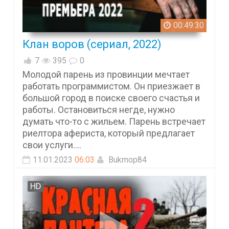
00:49:30
Клан воров (сериал, 2022)
7
395
0
Молодой парень из провинции мечтает
работать программистом. Он приезжает в
большой город в поиске своего счастья и
работы. Остановиться негде, нужно
думать что-то с жильем. Парень встречает
риелтора афериста, который предлагает
свои услуги....
11.01.2023
06:03
Bukmop84
HD