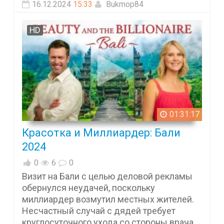
16.12.2024
15:33
Bukmop84
HD
01:31:17
Красотка и Миллиардер: Бали
2024
0
6
0
Визит на Бали с целью деловой рекламы
обернулся неудачей, поскольку
миллиардер возмутил местных жителей.
Несчастный случай с дядей требует
круглосуточного ухода со стороны врача,