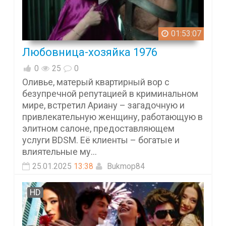
01:53:07
Любовница-хозяйка 1976
0
25
0
Оливье, матерый квартирный вор с
безупречной репутацией в криминальном
мире, встретил Ариану – загадочную и
привлекательную женщину, работающую в
элитном салоне, предоставляющем
услуги BDSM. Её клиенты – богатые и
влиятельные му...
25.01.2025
13:38
Bukmop84
HD