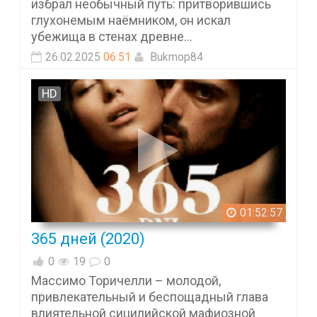
избрал необычный путь: притворившись
глухонемым наёмником, он искал
убежища в стенах древне...
26.02.2025
06:51
Bukmop84
HD
01:52:57
365 дней (2020)
0
19
0
Массимо Торичелли – молодой,
привлекательный и беспощадный глава
влиятельной сицилийской мафиозной