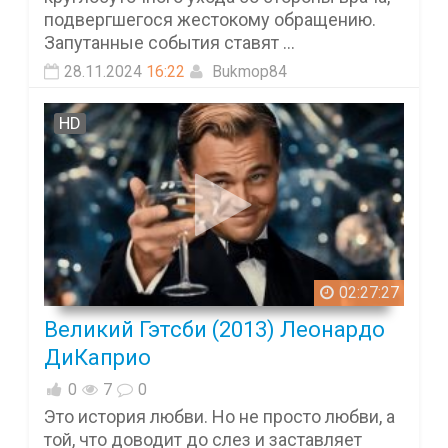
подвергшегося жестокому обращению.
Запутанные события ставят ...
28.11.2024
16:22
Bukmop84
HD
02:27:27
Великий Гэтсби (2013) Леонардо
ДиКаприо
0
7
0
Это история любви. Но не просто любви, а
той, что доводит до слез и заставляет