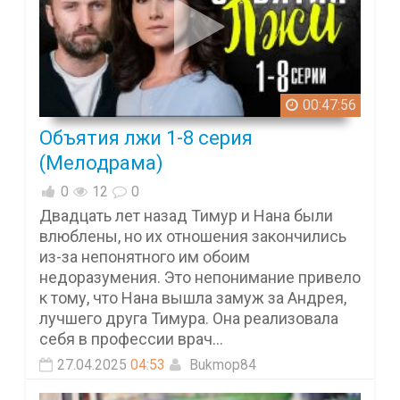
00:47:56
Объятия лжи 1-8 серия
(Мелодрама)
0
12
0
Двадцать лет назад Тимур и Нана были
влюблены, но их отношения закончились
из-за непонятного им обоим
недоразумения. Это непонимание привело
к тому, что Нана вышла замуж за Андрея,
лучшего друга Тимура. Она реализовала
себя в профессии врач...
27.04.2025
04:53
Bukmop84