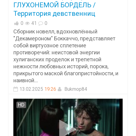
ГЛУХОНЕМОЙ БОРДЕЛЬ /
Территория девственниц
0
41
0
Сборник новелл, вдохновлённый
"Декамероном" Боккаччо, представляет
собой виртуозное сплетение
противоречий: неистовой энергии
хулиганских проделок и трепетной
нежности любовных историй, порока,
прикрытого маской благопристойности, и
наивной...
13.02.2025
19:26
Bukmop84
HD