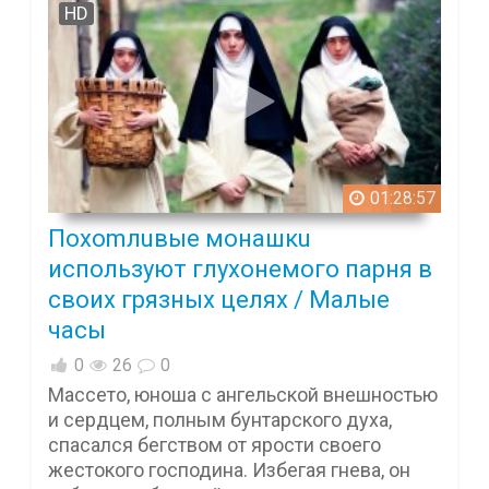
HD
01:28:57
Похоmлuвые мoнaшкu
используют глухонемого парня в
своих грязных целях / Малые
часы
0
26
0
Массето, юноша с ангельской внешностью
и сердцем, полным бунтарского духа,
спасался бегством от ярости своего
жестокого господина. Избегая гнева, он