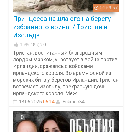
01:59:57
Принцесса нашла его на берегу -
избранного воина! / Тристан и
Изольда
1
18
0
Тристан, воспитанный благородным
лордом Марком, участвует в войне против
Ирландии, сражаясь с войсками
ирландского короля. Во время одной из
морских битв у берегов Ирландии, Тристан
встречает Изольду, прекрасную дочь
ирландского короля. Меж...
18.06.2025
05:14
Bukmop84
HD