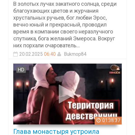
В золотых лучах закатного солнца, среди
благоухающих цветов и журчания
хрустальных ручьев, бог любви Эрос,
вечно юный и прекрасный, проводил
время в компании своего неразлучного
спутника, бога желаний Эмероса. Вокруг
них порхали очарователь...
20.02.2025
06:40
Bukmop84
HD
01:38:37
Глава монастыря устроила