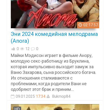
02:17:57
Эни 2024 комедийная мелодрама
(Anora)
0
12
0
Майки Мэдисон играет в фильме Анору,
молодую секс-работницу из Бруклина,
которая импульсивно выходит замуж за
Ваню Захарова, сына российского богача.
Их отношения сталкиваются с
проблемами, когда родители Вани не
одобряют этот брак и приним...
09.01.2025
17:34
Bukmop84
HD