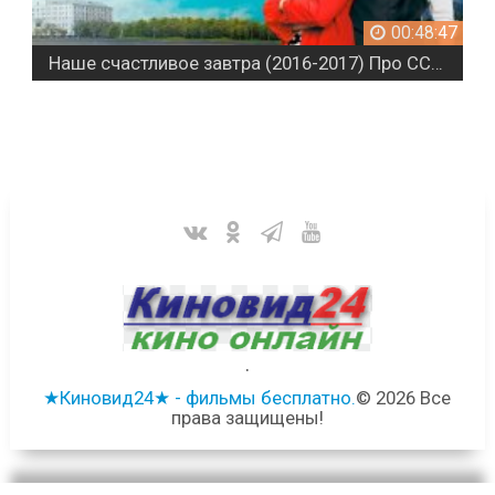
37
00:48:47
Наше счастливое завтра (2016-2017) Про СССР
.
★Киновид24★ - фильмы бесплатно.
© 2026 Все
права защищены!