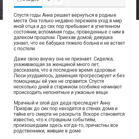
Спустя годы Анна решает вернуться в родные
места. Она только недавно пережила уход в мир
иной отца и до сих пор пребывает в угнетенном
состоянии, вспоминая годы, проведенные с ним в
далеком прошлом. Приехав домой, девушка
узнает, что ее бабушка тяжело больна и не встает
с постели.
Даже свою внучку она не признает. Сиделка,
ухаживающая за женщиной много лет,
рассказала, что в последнее время здоровье
Люси ухудшилось, деменция прогрессирует и без
помощницы ей уже не справится. Спустя
несколько дней в старинном особняке начинают
происходить непонятные и ужасные вещи.
Мрачный и злой дух деда преследует Анну.
Призрак до сих пор находится в стенах дома и
тайна его смерти не раскрыта. Вскоре становится
известно, что к страшным событиям,
произошедшим здесь когда-то, причастны все
родственники, жившие в доме.