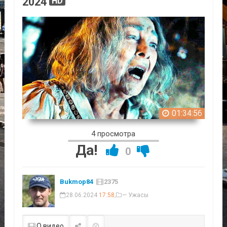
2024
HD
01:34:56
4 просмотра
Да!
0
Bukmop84
2375
28.06.2024
17:58
,
— Ужасы
О видео